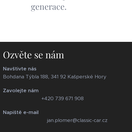
generace.
Ozvěte se nám
Navštivte nás
Bohdana Týbla 188, 341 92 Kašperské Hory
Zavolejte nám
+420 739 671 908
Napiště e-mail
jan.plomer@classic-car.cz